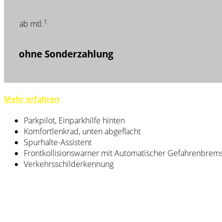
1
ab mtl.
ohne Sonderzahlung
Mehr erfahren
Parkpilot, Einparkhilfe hinten
Komfortlenkrad, unten abgeflacht
Spurhalte-Assistent
Frontkollisionswarner mit Automatischer Gefahrenbre
Verkehrsschilderkennung