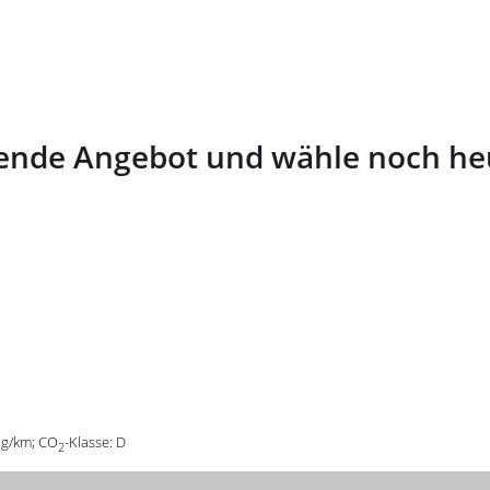
ssende Angebot und wähle noch h
 g/km; CO
-Klasse: D​
2