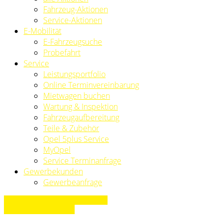
Fahrzeug-Aktionen
Service-Aktionen
E-Mobilität
E-Fahrzeugsuche
Probefahrt
Service
Leistungsportfolio
Online Terminvereinbarung
Mietwagen buchen
Wartung & Inspektion
Fahrzeugaufbereitung
Teile & Zubehör
Opel 5plus Service
MyOpel
Service Terminanfrage
Gewerbekunden
Gewerbeanfrage
» Zurück zu den Suchergebnissen
» Fahrzeug Detailsuche