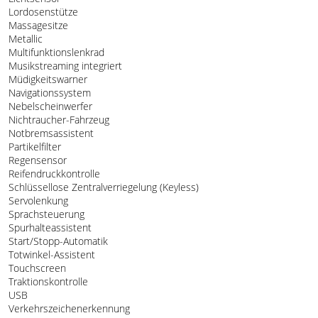
Lordosenstütze
Massagesitze
Metallic
Multifunktionslenkrad
Musikstreaming integriert
Müdigkeitswarner
Navigationssystem
Nebelscheinwerfer
Nichtraucher-Fahrzeug
Notbremsassistent
Partikelfilter
Regensensor
Reifendruckkontrolle
Schlüssellose Zentralverriegelung (Keyless)
Servolenkung
Sprachsteuerung
Spurhalteassistent
Start/Stopp-Automatik
Totwinkel-Assistent
Touchscreen
Traktionskontrolle
USB
Verkehrszeichenerkennung