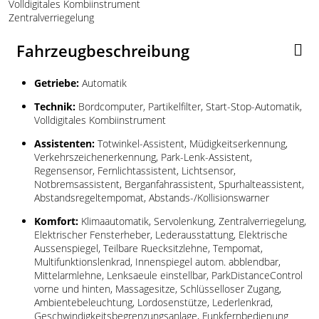
Volldigitales Kombiinstrument
Zentralverriegelung
Fahrzeugbeschreibung
Getriebe:
Automatik
Technik:
Bordcomputer, Partikelfilter, Start-Stop-Automatik,
Volldigitales Kombiinstrument
Assistenten:
Totwinkel-Assistent, Müdigkeitserkennung,
Verkehrszeichenerkennung, Park-Lenk-Assistent,
Regensensor, Fernlichtassistent, Lichtsensor,
Notbremsassistent, Berganfahrassistent, Spurhalteassistent,
Abstandsregeltempomat, Abstands-/Kollisionswarner
Komfort:
Klimaautomatik, Servolenkung, Zentralverriegelung,
Elektrischer Fensterheber, Lederausstattung, Elektrische
Aussenspiegel, Teilbare Ruecksitzlehne, Tempomat,
Multifunktionslenkrad, Innenspiegel autom. abblendbar,
Mittelarmlehne, Lenksaeule einstellbar, ParkDistanceControl
vorne und hinten, Massagesitze, Schlüsselloser Zugang,
Ambientebeleuchtung, Lordosenstütze, Lederlenkrad,
Geschwindigkeitsbegrenzungsanlage, Funkfernbedienung