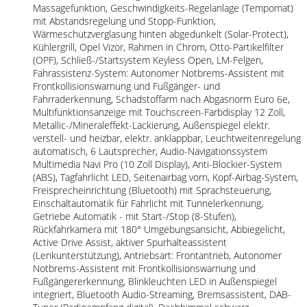
Massagefunktion, Geschwindigkeits-Regelanlage (Tempomat)
mit Abstandsregelung und Stopp-Funktion,
Wärmeschutzverglasung hinten abgedunkelt (Solar-Protect),
Kühlergrill, Opel Vizor, Rahmen in Chrom, Otto-Partikelfilter
(OPF), Schließ-/Startsystem Keyless Open, LM-Felgen,
Fahrassistenz-System: Autonomer Notbrems-Assistent mit
Frontkollisionswarnung und Fußgänger- und
Fahrraderkennung, Schadstoffarm nach Abgasnorm Euro 6e,
Multifunktionsanzeige mit Touchscreen-Farbdisplay 12 Zoll,
Metallic-/Mineraleffekt-Lackierung, Außenspiegel elektr.
verstell- und heizbar, elektr. anklappbar, Leuchtweitenregelung
automatisch, 6 Lautsprecher, Audio-Navigationssystem
Multimedia Navi Pro (10 Zoll Display), Anti-Blockier-System
(ABS), Tagfahrlicht LED, Seitenairbag vorn, Kopf-Airbag-System,
Freisprecheinrichtung (Bluetooth) mit Sprachsteuerung,
Einschaltautomatik für Fahrlicht mit Tunnelerkennung,
Getriebe Automatik - mit Start-/Stop (8-Stufen),
Rückfahrkamera mit 180° Umgebungsansicht, Abbiegelicht,
Active Drive Assist, aktiver Spurhalteassistent
(Lenkunterstützung), Antriebsart: Frontantrieb, Autonomer
Notbrems-Assistent mit Frontkollisionswarnung und
Fußgängererkennung, Blinkleuchten LED in Außenspiegel
integriert, Bluetooth Audio-Streaming, Bremsassistent, DAB-