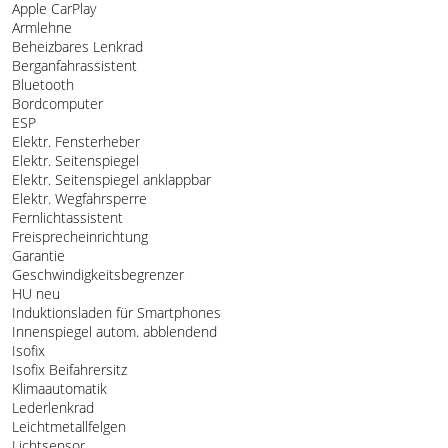
Apple CarPlay
Armlehne
Beheizbares Lenkrad
Berganfahrassistent
Bluetooth
Bordcomputer
ESP
Elektr. Fensterheber
Elektr. Seitenspiegel
Elektr. Seitenspiegel anklappbar
Elektr. Wegfahrsperre
Fernlichtassistent
Freisprecheinrichtung
Garantie
Geschwindigkeitsbegrenzer
HU neu
Induktionsladen für Smartphones
Innenspiegel autom. abblendend
Isofix
Isofix Beifahrersitz
Klimaautomatik
Lederlenkrad
Leichtmetallfelgen
Lichtsensor