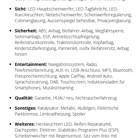
Sicht:
LED-Hauptscheinwerfer, LED-Tagfahrlicht, LED-
Rueckleuchten, Nebelscheinwerfer, Scheinwerferregulierung,
Colorverglasung, Aussenspiegel beheizbar, Privacyverglasung
Sicherheit:
ABS, Airbag, Beifahrer-Airbag, Wegfahrsperre,
Seitenairbags, ESP, Antriebsschlupfregelung,
Reifendruckkontrolle, Traktionskontrolle, Kopfairbag,
Kindersitzbefestigung, Pannenkit, Isofix Beifahrersitz, Airbag
hinten
Entertainment:
Navigationssystem, Radio,
Telefonvorbereitung, AUX-In, USB-Anschluss, MP3, Bluetooth,
Freisprecheinrichtung, Apple CarPlay, Android Auto,
Sprachsteuerung, DAB, Touchscreen, Induktionsladen für
Smartphones, Musikstreaming
Qualität:
Garantie, HUAU neu, Nichtraucherfahrzeug
Sonstiges:
Katalysator, Metallic, Alufelgen, Elektrische
Parkbremse, Lenkradheizung, Spoiler
Weiteres:
Heckleuchten LED, Reifen-Reparaturkit,
Dachspoiler, Elektron. Stabilitäts-Programm Plus (ESP),
Scheibenwischer mit Regensensor, Sitz vorn links mit