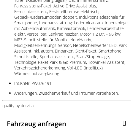
Tuner (Radioempfang digital), Dachhimmel schwarz,
Fahrassistenz-Paket: Active Drive Assist plus,
Fernlichtassistent, Feststellbremse elektrisch,
Gepäck-/Laderaumboden doppelt, Induktionsladeschale für
Smartphone, Innenausstattung: Leder Alcantara, Innenspiegel
mit Abblendautomatik, Klimaautomatik, Lendenwirbelstütze
elektr. verstellbar, Lenkrad heizbar, Motor 1,2 Ltr. - 96 kW,
MP3-Schnittstelle für Mobiltelefon/Handy,
Müdigkeitserkennungs-Sensor, Nebelscheinwerfer LED, Park-
Assistent inkl. autom. Einparken, Sicht-Paket, Smartphone
Schnittstelle, Spurhalteassistent, Start/Stop-Anlage,
Technologie-Paket Park & Go Premium, Totwinkel-Assistent,
Verkehrszeichenerkennung, Voll-LED (IntelliLux),
Wärmeschutzverglasung
Int.KnNr: PW076191
Änderungen, Zwischenverkauf und Irrtümer vorbehalten.
quality by dotzilla
Fahrzeug anfragen