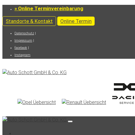
» Online Terminvereinbarung
Standorte & Kontakt
Online Termin
Datenschutz
|
Impressum
|
facebook
|
Instagram