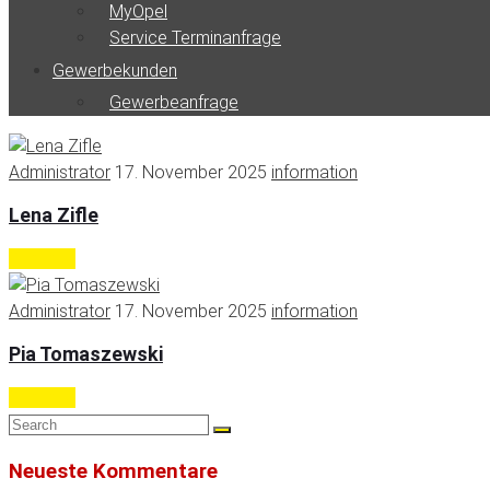
MyOpel
Service Terminanfrage
Gewerbekunden
Gewerbeanfrage
Administrator
17. November 2025
information
Lena Zifle
Continue
Administrator
17. November 2025
information
Pia Tomaszewski
Continue
Neueste Kommentare