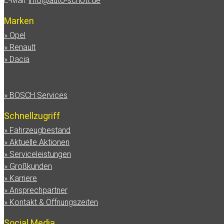
E-Mail:
info@auto-schott.de
Marken
Opel
Renault
Dacia
BOSCH Services
Schnellzugriff
Fahrzeugbestand
Aktuelle Aktionen
Serviceleistungen
Großkunden
Karriere
Ansprechpartner
Kontakt & Öffnungszeiten
Social Media