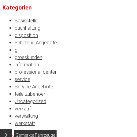
Kategorien
Basisstelle
buchhaltung
disposition
Fahrzeug Angebote
gf
grosskunden
information
professional-center
service
Service Angebote
teile-zubehoer
Uncategorized
verkauf
verwaltung
werkstatt
0
Gemerkte Fahrzeuge
Meta